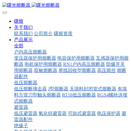
曙熔
关于我们
联系我们
公司简介
曙熔资质
产品展示
全部
户内高压熔断器
变压器保护用熔断器
电容保护用熔断器
互感器保护用熔
断器
电机保护用熔断器
RN1户内高压熔断器
防爆开关
用熔断器
双敏熔断器
尾线回收型熔断器
高压熔丝
熔断
器配件
低压熔断器
低压熔断撞击器
J型熔断器
无填料封闭管式熔断器
有填
料方管刀型触头熔断器
RT18低压熔断器
RGS4螺栓连接
式熔断器
避雷器
低压避雷器
氧化锌避雷器
可卸式避雷器
电压保护器
避
雷器配件
绝缘子