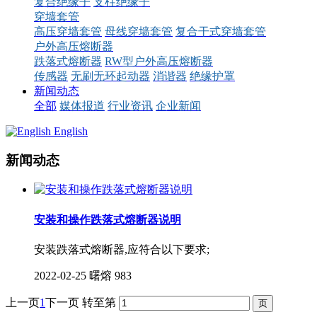
复合绝缘子
支柱绝缘子
穿墙套管
高压穿墙套管
母线穿墙套管
复合干式穿墙套管
户外高压熔断器
跌落式熔断器
RW型户外高压熔断器
传感器
无刷无环起动器
消谐器
绝缘护罩
新闻动态
全部
媒体报道
行业资讯
企业新闻
English
新闻动态
安装和操作跌落式熔断器说明
安装跌落式熔断器,应符合以下要求;
2022-02-25
曙熔
983
上一页
1
下一页
转至第