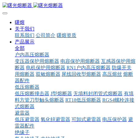
曙熔
关于我们
联系我们
公司简介
曙熔资质
产品展示
全部
户内高压熔断器
变压器保护用熔断器
电容保护用熔断器
互感器保护用熔
断器
电机保护用熔断器
RN1户内高压熔断器
防爆开关
用熔断器
双敏熔断器
尾线回收型熔断器
高压熔丝
熔断
器配件
低压熔断器
低压熔断撞击器
J型熔断器
无填料封闭管式熔断器
有填
料方管刀型触头熔断器
RT18低压熔断器
RGS4螺栓连接
式熔断器
避雷器
低压避雷器
氧化锌避雷器
可卸式避雷器
电压保护器
避
雷器配件
绝缘子