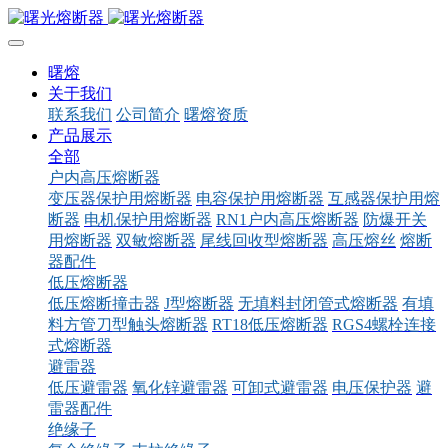
曙熔
关于我们
联系我们
公司简介
曙熔资质
产品展示
全部
户内高压熔断器
变压器保护用熔断器
电容保护用熔断器
互感器保护用熔
断器
电机保护用熔断器
RN1户内高压熔断器
防爆开关
用熔断器
双敏熔断器
尾线回收型熔断器
高压熔丝
熔断
器配件
低压熔断器
低压熔断撞击器
J型熔断器
无填料封闭管式熔断器
有填
料方管刀型触头熔断器
RT18低压熔断器
RGS4螺栓连接
式熔断器
避雷器
低压避雷器
氧化锌避雷器
可卸式避雷器
电压保护器
避
雷器配件
绝缘子