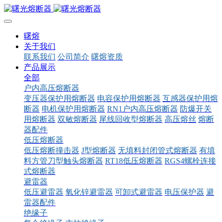
曙熔
关于我们
联系我们
公司简介
曙熔资质
产品展示
全部
户内高压熔断器
变压器保护用熔断器
电容保护用熔断器
互感器保护用熔
断器
电机保护用熔断器
RN1户内高压熔断器
防爆开关
用熔断器
双敏熔断器
尾线回收型熔断器
高压熔丝
熔断
器配件
低压熔断器
低压熔断撞击器
J型熔断器
无填料封闭管式熔断器
有填
料方管刀型触头熔断器
RT18低压熔断器
RGS4螺栓连接
式熔断器
避雷器
低压避雷器
氧化锌避雷器
可卸式避雷器
电压保护器
避
雷器配件
绝缘子