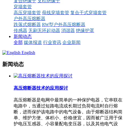
复合绝缘子
支柱绝缘子
穿墙套管
高压穿墙套管
母线穿墙套管
复合干式穿墙套管
户外高压熔断器
跌落式熔断器
RW型户外高压熔断器
传感器
无刷无环起动器
消谐器
绝缘护罩
新闻动态
全部
媒体报道
行业资讯
企业新闻
English
新闻动态
高压熔断器技术的应用探讨
高压熔断器是电网中最简单的一种保护电器，它串联在
电路中，当通过短路电流或长期过负荷电流时自行熔
断，进而保护该电路中的电气设备。由于熔断器结构简
单、维护方便、体积小、价格便宜，因而被广泛用于保
护电压互感器、小容量配电变压器，以及其他电气设