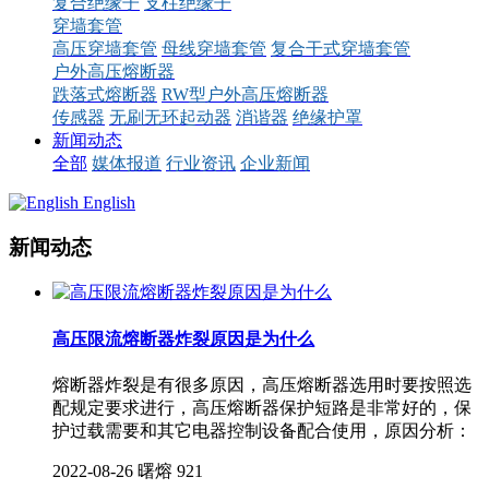
复合绝缘子
支柱绝缘子
穿墙套管
高压穿墙套管
母线穿墙套管
复合干式穿墙套管
户外高压熔断器
跌落式熔断器
RW型户外高压熔断器
传感器
无刷无环起动器
消谐器
绝缘护罩
新闻动态
全部
媒体报道
行业资讯
企业新闻
English
新闻动态
高压限流熔断器炸裂原因是为什么
熔断器炸裂是有很多原因，高压熔断器选用时要按照选
配规定要求进行，高压熔断器保护短路是非常好的，保
护过载需要和其它电器控制设备配合使用，原因分析：
2022-08-26
曙熔
921