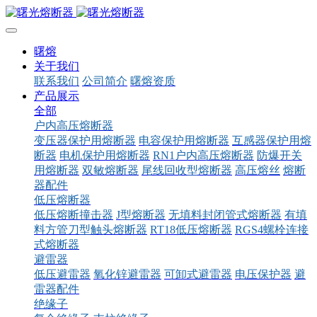
曙熔
关于我们
联系我们
公司简介
曙熔资质
产品展示
全部
户内高压熔断器
变压器保护用熔断器
电容保护用熔断器
互感器保护用熔
断器
电机保护用熔断器
RN1户内高压熔断器
防爆开关
用熔断器
双敏熔断器
尾线回收型熔断器
高压熔丝
熔断
器配件
低压熔断器
低压熔断撞击器
J型熔断器
无填料封闭管式熔断器
有填
料方管刀型触头熔断器
RT18低压熔断器
RGS4螺栓连接
式熔断器
避雷器
低压避雷器
氧化锌避雷器
可卸式避雷器
电压保护器
避
雷器配件
绝缘子