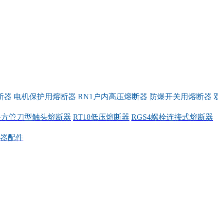
断器
电机保护用熔断器
RN1户内高压熔断器
防爆开关用熔断器
料方管刀型触头熔断器
RT18低压熔断器
RGS4螺栓连接式熔断器
器配件