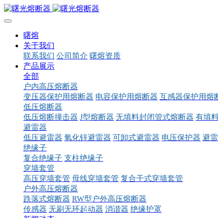
曙熔
关于我们
联系我们
公司简介
曙熔资质
产品展示
全部
户内高压熔断器
变压器保护用熔断器
电容保护用熔断器
互感器保护用熔
低压熔断器
低压熔断撞击器
J型熔断器
无填料封闭管式熔断器
有填
避雷器
低压避雷器
氧化锌避雷器
可卸式避雷器
电压保护器
避雷
绝缘子
复合绝缘子
支柱绝缘子
穿墙套管
高压穿墙套管
母线穿墙套管
复合干式穿墙套管
户外高压熔断器
跌落式熔断器
RW型户外高压熔断器
传感器
无刷无环起动器
消谐器
绝缘护罩