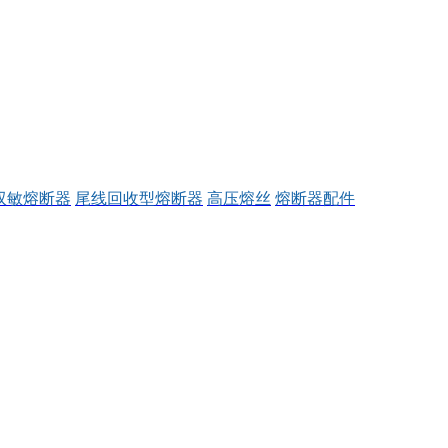
双敏熔断器
尾线回收型熔断器
高压熔丝
熔断器配件