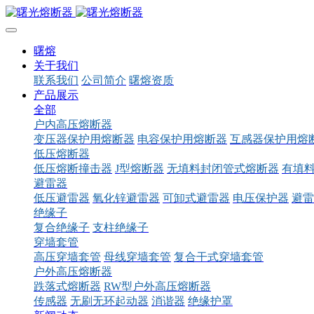
曙熔
关于我们
联系我们
公司简介
曙熔资质
产品展示
全部
户内高压熔断器
变压器保护用熔断器
电容保护用熔断器
互感器保护用熔
低压熔断器
低压熔断撞击器
J型熔断器
无填料封闭管式熔断器
有填
避雷器
低压避雷器
氧化锌避雷器
可卸式避雷器
电压保护器
避雷
绝缘子
复合绝缘子
支柱绝缘子
穿墙套管
高压穿墙套管
母线穿墙套管
复合干式穿墙套管
户外高压熔断器
跌落式熔断器
RW型户外高压熔断器
传感器
无刷无环起动器
消谐器
绝缘护罩