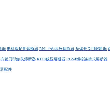
断器
电机保护用熔断器
RN1户内高压熔断器
防爆开关用熔断器
料方管刀型触头熔断器
RT18低压熔断器
RGS4螺栓连接式熔断器
器配件