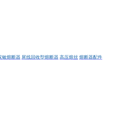
双敏熔断器
尾线回收型熔断器
高压熔丝
熔断器配件