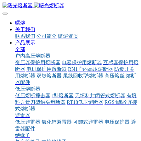
曙熔
关于我们
联系我们
公司简介
曙熔资质
产品展示
全部
户内高压熔断器
变压器保护用熔断器
电容保护用熔断器
互感器保护用熔
断器
电机保护用熔断器
RN1户内高压熔断器
防爆开关
用熔断器
双敏熔断器
尾线回收型熔断器
高压熔丝
熔断
器配件
低压熔断器
低压熔断撞击器
J型熔断器
无填料封闭管式熔断器
有填
料方管刀型触头熔断器
RT18低压熔断器
RGS4螺栓连接
式熔断器
避雷器
低压避雷器
氧化锌避雷器
可卸式避雷器
电压保护器
避
雷器配件
绝缘子