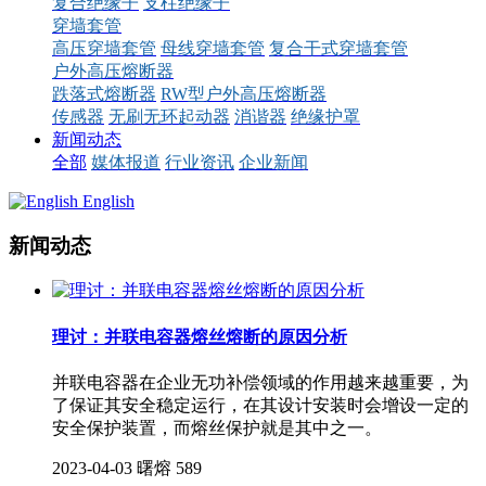
复合绝缘子
支柱绝缘子
穿墙套管
高压穿墙套管
母线穿墙套管
复合干式穿墙套管
户外高压熔断器
跌落式熔断器
RW型户外高压熔断器
传感器
无刷无环起动器
消谐器
绝缘护罩
新闻动态
全部
媒体报道
行业资讯
企业新闻
English
新闻动态
理讨：并联电容器熔丝熔断的原因分析
并联电容器在企业无功补偿领域的作用越来越重要，为
了保证其安全稳定运行，在其设计安装时会增设一定的
安全保护装置，而熔丝保护就是其中之一。
2023-04-03
曙熔
589