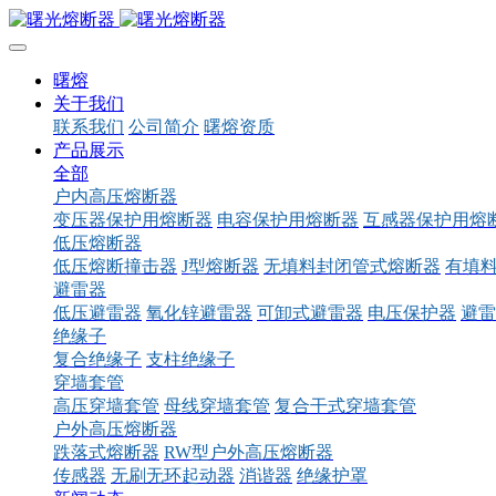
曙熔
关于我们
联系我们
公司简介
曙熔资质
产品展示
全部
户内高压熔断器
变压器保护用熔断器
电容保护用熔断器
互感器保护用熔
低压熔断器
低压熔断撞击器
J型熔断器
无填料封闭管式熔断器
有填
避雷器
低压避雷器
氧化锌避雷器
可卸式避雷器
电压保护器
避雷
绝缘子
复合绝缘子
支柱绝缘子
穿墙套管
高压穿墙套管
母线穿墙套管
复合干式穿墙套管
户外高压熔断器
跌落式熔断器
RW型户外高压熔断器
传感器
无刷无环起动器
消谐器
绝缘护罩