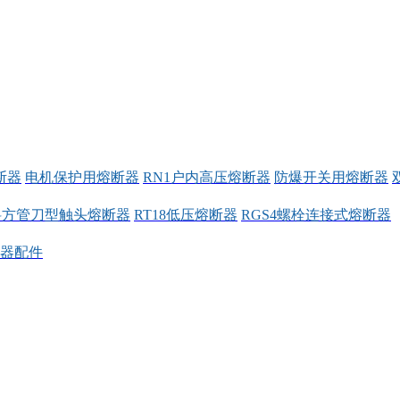
断器
电机保护用熔断器
RN1户内高压熔断器
防爆开关用熔断器
料方管刀型触头熔断器
RT18低压熔断器
RGS4螺栓连接式熔断器
器配件