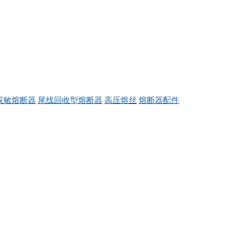
双敏熔断器
尾线回收型熔断器
高压熔丝
熔断器配件