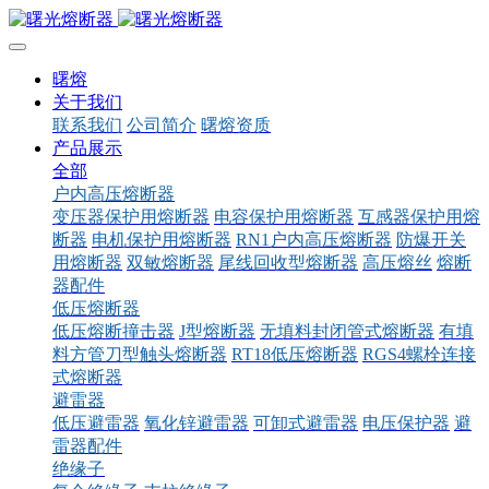
曙熔
关于我们
联系我们
公司简介
曙熔资质
产品展示
全部
户内高压熔断器
变压器保护用熔断器
电容保护用熔断器
互感器保护用熔
断器
电机保护用熔断器
RN1户内高压熔断器
防爆开关
用熔断器
双敏熔断器
尾线回收型熔断器
高压熔丝
熔断
器配件
低压熔断器
低压熔断撞击器
J型熔断器
无填料封闭管式熔断器
有填
料方管刀型触头熔断器
RT18低压熔断器
RGS4螺栓连接
式熔断器
避雷器
低压避雷器
氧化锌避雷器
可卸式避雷器
电压保护器
避
雷器配件
绝缘子