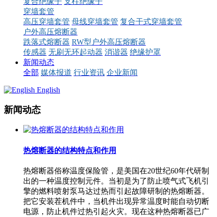
复合绝缘子
支柱绝缘子
穿墙套管
高压穿墙套管
母线穿墙套管
复合干式穿墙套管
户外高压熔断器
跌落式熔断器
RW型户外高压熔断器
传感器
无刷无环起动器
消谐器
绝缘护罩
新闻动态
全部
媒体报道
行业资讯
企业新闻
English
新闻动态
热熔断器的结构特点和作用
热熔断器俗称温度保险管，是美国在20世纪60年代研制
出的一种温度控制元件。当初是为了防止喷气式飞机引
擎的燃料喷射泵马达过热而引起故障研制的热熔断器。
把它安装茬机件中，当机件出现异常温度时能自动切断
电源，防止机件过热引起火灾。现在这种热熔断器已广