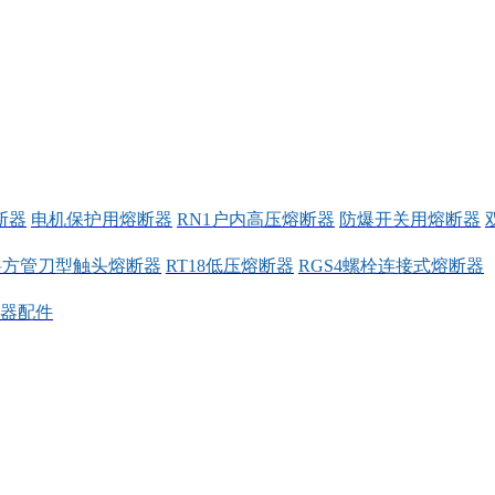
断器
电机保护用熔断器
RN1户内高压熔断器
防爆开关用熔断器
料方管刀型触头熔断器
RT18低压熔断器
RGS4螺栓连接式熔断器
器配件