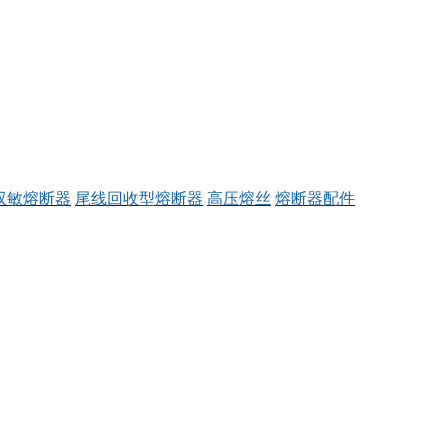
双敏熔断器
尾线回收型熔断器
高压熔丝
熔断器配件