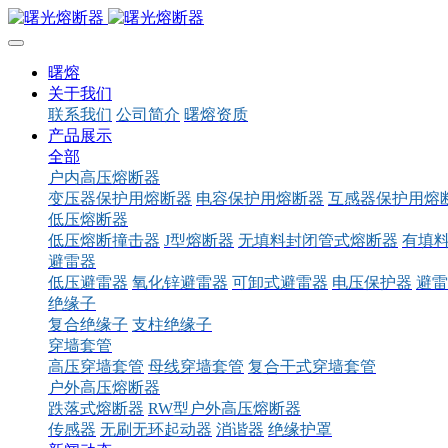
曙熔
关于我们
联系我们
公司简介
曙熔资质
产品展示
全部
户内高压熔断器
变压器保护用熔断器
电容保护用熔断器
互感器保护用熔
低压熔断器
低压熔断撞击器
J型熔断器
无填料封闭管式熔断器
有填
避雷器
低压避雷器
氧化锌避雷器
可卸式避雷器
电压保护器
避雷
绝缘子
复合绝缘子
支柱绝缘子
穿墙套管
高压穿墙套管
母线穿墙套管
复合干式穿墙套管
户外高压熔断器
跌落式熔断器
RW型户外高压熔断器
传感器
无刷无环起动器
消谐器
绝缘护罩