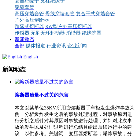
复合绝缘子
支柱绝缘子
穿墙套管
高压穿墙套管
母线穿墙套管
复合干式穿墙套管
户外高压熔断器
跌落式熔断器
RW型户外高压熔断器
传感器
无刷无环起动器
消谐器
绝缘护罩
新闻动态
全部
媒体报道
行业资讯
企业新闻
English
新闻动态
熔断器质量不过关的危害
本文以某单位35KV所用变熔断器手车柜发生爆炸事故为
例，分析爆炸发生之后的事故处理过程，对事故原因进
行分析之后针对其原因对事故进行处理，并针对此次事
故的发生以及处理过程进行总结且给出后续运行中的建
议，以供参考。关键词：变压器熔断器；爆炸事故；分