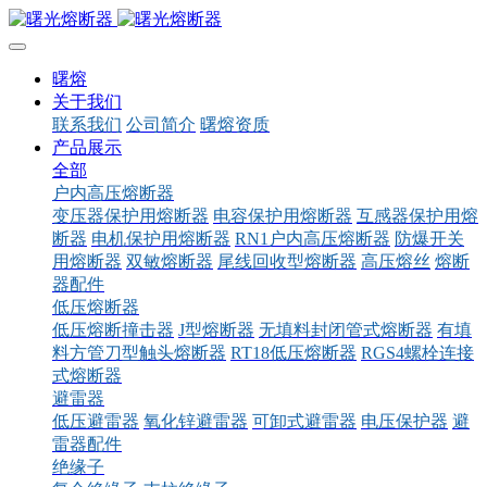
曙熔
关于我们
联系我们
公司简介
曙熔资质
产品展示
全部
户内高压熔断器
变压器保护用熔断器
电容保护用熔断器
互感器保护用熔
断器
电机保护用熔断器
RN1户内高压熔断器
防爆开关
用熔断器
双敏熔断器
尾线回收型熔断器
高压熔丝
熔断
器配件
低压熔断器
低压熔断撞击器
J型熔断器
无填料封闭管式熔断器
有填
料方管刀型触头熔断器
RT18低压熔断器
RGS4螺栓连接
式熔断器
避雷器
低压避雷器
氧化锌避雷器
可卸式避雷器
电压保护器
避
雷器配件
绝缘子