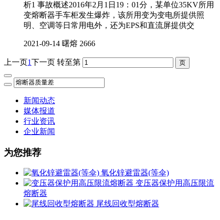
析1 事故概述2016年2月1日19：01分，某单位35KV所用
变熔断器手车柜发生爆炸，该所用变为变电所提供照
明、空调等日常用电外，还为EPS和直流屏提供交
2021-09-14
曙熔
2666
上一页
1
下一页
转至第
新闻动态
媒体报道
行业资讯
企业新闻
为您推荐
氧化锌避雷器(等伞)
变压器保护用高压限流
熔断器
尾线回收型熔断器