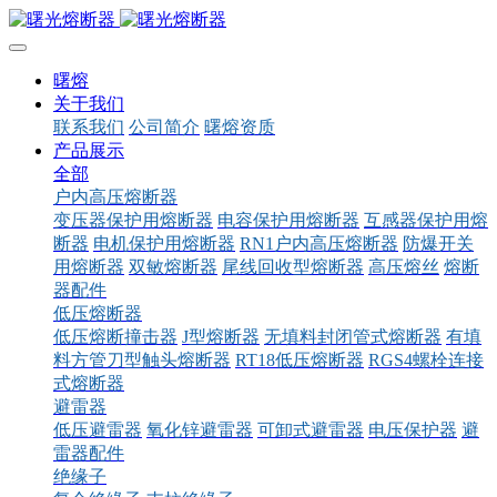
曙熔
关于我们
联系我们
公司简介
曙熔资质
产品展示
全部
户内高压熔断器
变压器保护用熔断器
电容保护用熔断器
互感器保护用熔
断器
电机保护用熔断器
RN1户内高压熔断器
防爆开关
用熔断器
双敏熔断器
尾线回收型熔断器
高压熔丝
熔断
器配件
低压熔断器
低压熔断撞击器
J型熔断器
无填料封闭管式熔断器
有填
料方管刀型触头熔断器
RT18低压熔断器
RGS4螺栓连接
式熔断器
避雷器
低压避雷器
氧化锌避雷器
可卸式避雷器
电压保护器
避
雷器配件
绝缘子