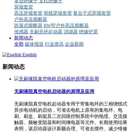
复合绝缘子
支柱绝缘子
穿墙套管
高压穿墙套管
母线穿墙套管
复合干式穿墙套管
户外高压熔断器
跌落式熔断器
RW型户外高压熔断器
传感器
无刷无环起动器
消谐器
绝缘护罩
新闻动态
全部
媒体报道
行业资讯
企业新闻
English
新闻动态
无刷液阻真空电机启动器的原理及应用
无刷液阻真空电机起动器专用于带集电环的三相绕线式
异步电动机的启动，可省去电机上原有的集电环、电
刷、刷盒、刷架及二次回路控制系统中的电缆、交流接
触器、频敏变阻器和时间继电器等元件。长期使用结果
表明，该启动器设计新颖合理、可省去摆件、减少维修