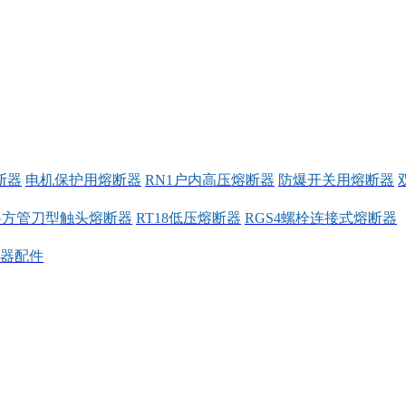
断器
电机保护用熔断器
RN1户内高压熔断器
防爆开关用熔断器
料方管刀型触头熔断器
RT18低压熔断器
RGS4螺栓连接式熔断器
器配件