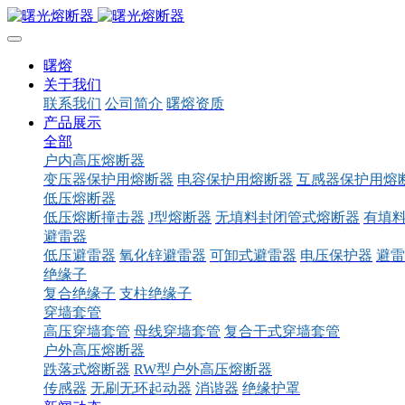
曙熔
关于我们
联系我们
公司简介
曙熔资质
产品展示
全部
户内高压熔断器
变压器保护用熔断器
电容保护用熔断器
互感器保护用熔
低压熔断器
低压熔断撞击器
J型熔断器
无填料封闭管式熔断器
有填
避雷器
低压避雷器
氧化锌避雷器
可卸式避雷器
电压保护器
避雷
绝缘子
复合绝缘子
支柱绝缘子
穿墙套管
高压穿墙套管
母线穿墙套管
复合干式穿墙套管
户外高压熔断器
跌落式熔断器
RW型户外高压熔断器
传感器
无刷无环起动器
消谐器
绝缘护罩