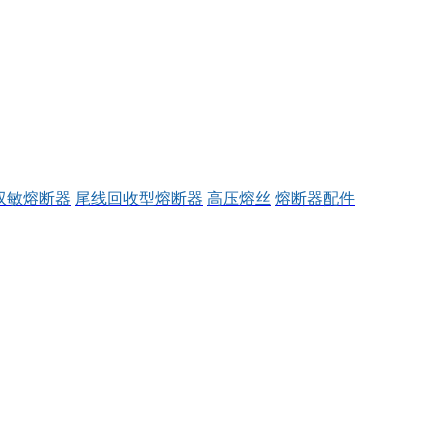
双敏熔断器
尾线回收型熔断器
高压熔丝
熔断器配件