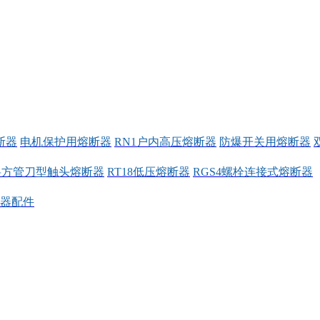
断器
电机保护用熔断器
RN1户内高压熔断器
防爆开关用熔断器
料方管刀型触头熔断器
RT18低压熔断器
RGS4螺栓连接式熔断器
器配件