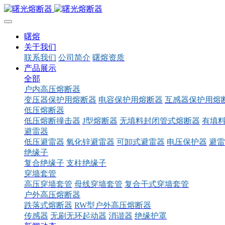
曙熔
关于我们
联系我们
公司简介
曙熔资质
产品展示
全部
户内高压熔断器
变压器保护用熔断器
电容保护用熔断器
互感器保护用熔
低压熔断器
低压熔断撞击器
J型熔断器
无填料封闭管式熔断器
有填
避雷器
低压避雷器
氧化锌避雷器
可卸式避雷器
电压保护器
避雷
绝缘子
复合绝缘子
支柱绝缘子
穿墙套管
高压穿墙套管
母线穿墙套管
复合干式穿墙套管
户外高压熔断器
跌落式熔断器
RW型户外高压熔断器
传感器
无刷无环起动器
消谐器
绝缘护罩