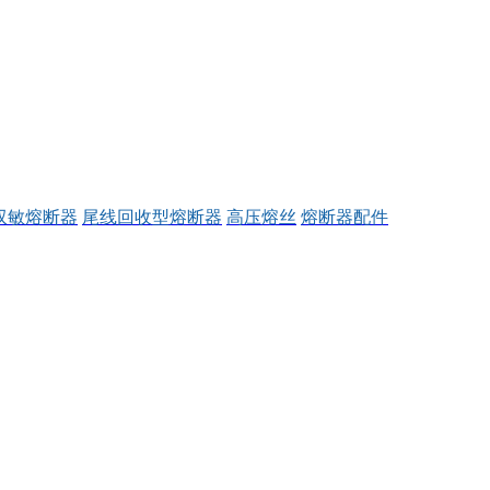
双敏熔断器
尾线回收型熔断器
高压熔丝
熔断器配件