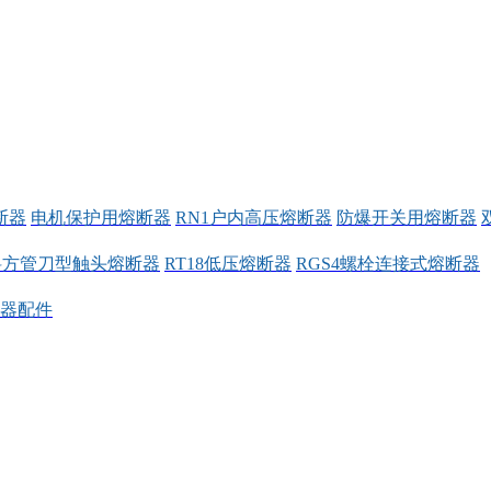
断器
电机保护用熔断器
RN1户内高压熔断器
防爆开关用熔断器
料方管刀型触头熔断器
RT18低压熔断器
RGS4螺栓连接式熔断器
器配件