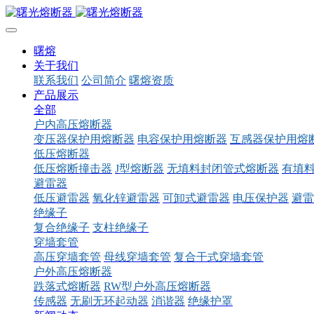
曙熔
关于我们
联系我们
公司简介
曙熔资质
产品展示
全部
户内高压熔断器
变压器保护用熔断器
电容保护用熔断器
互感器保护用熔
低压熔断器
低压熔断撞击器
J型熔断器
无填料封闭管式熔断器
有填
避雷器
低压避雷器
氧化锌避雷器
可卸式避雷器
电压保护器
避雷
绝缘子
复合绝缘子
支柱绝缘子
穿墙套管
高压穿墙套管
母线穿墙套管
复合干式穿墙套管
户外高压熔断器
跌落式熔断器
RW型户外高压熔断器
传感器
无刷无环起动器
消谐器
绝缘护罩