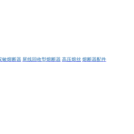
双敏熔断器
尾线回收型熔断器
高压熔丝
熔断器配件