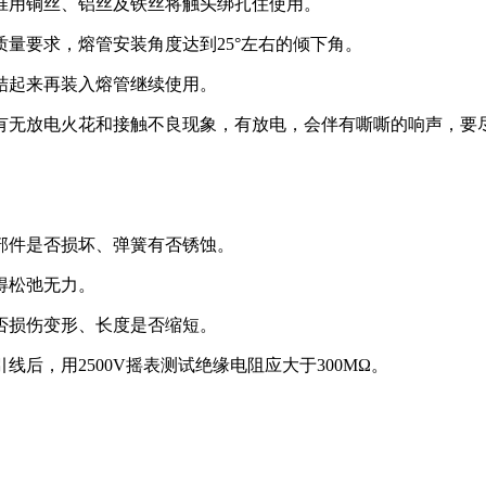
准用铜丝、铝丝及铁丝将触头绑扎住使用。
量要求，熔管安装角度达到25°左右的倾下角。
结起来再装入熔管继续使用。
有无放电火花和接触不良现象，有放电，会伴有嘶嘶的响声，要
部件是否损坏、弹簧有否锈蚀。
得松弛无力。
否损伤变形、长度是否缩短。
后，用2500V摇表测试绝缘电阻应大于300MΩ。