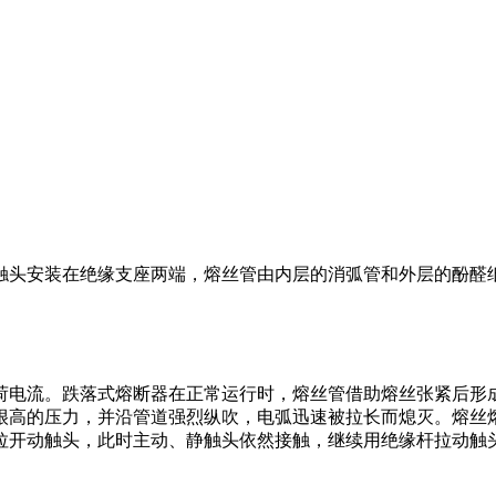
触头安装在绝缘支座两端，熔丝管由内层的消弧管和外层的酚醛纸
荷电流。跌落式熔断器在正常运行时，熔丝管借助熔丝张紧后形
很高的压力，并沿管道强烈纵吹，电弧迅速被拉长而熄灭。熔丝
拉开动触头，此时主动、静触头依然接触，继续用绝缘杆拉动触
。