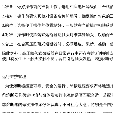
1.准备：做好操作前的准备工作，选用相应电压等级而且合格
2.核对：操作前要认真核对设备名称和编号，确定操作对象的
3.站位：选择便于操作的位置站好，一般站在当前操作相跌落
4.对准：操作时使跌落式熔断器动触头对准其静触头，以确保
5.合上：在合高压跌落式熔断器时，必须迅速、果断、准确，
除此之外：高压跌落式熔断器在日常运行中还存在熔断件的电
使用易发生上下触头接触不良，容易引起触头发热、烧损和触
运行维护管理
1.为使熔断器能更可靠、安全的运行，除按规程要求严格地选
①熔断器具额定电流与熔体及负荷电流值是否匹配合适，若配
②熔断器的每次操作须仔细认真，不可粗心大意，特别是合闸