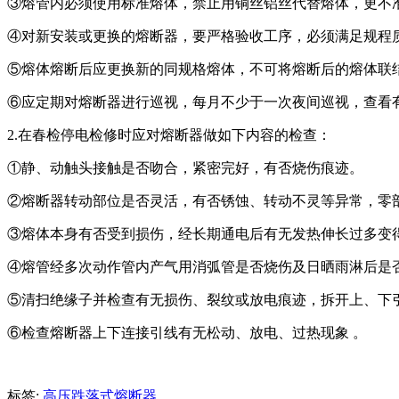
③熔管内必须使用标准熔体，禁止用铜丝铝丝代替熔体，更不
④对新安装或更换的熔断器，要严格验收工序，必须满足规程质
⑤熔体熔断后应更换新的同规格熔体，不可将熔断后的熔体联
⑥应定期对熔断器进行巡视，每月不少于一次夜间巡视，查看
2.在春检停电检修时应对熔断器做如下内容的检查：
①静、动触头接触是否吻合，紧密完好，有否烧伤痕迹。
②熔断器转动部位是否灵活，有否锈蚀、转动不灵等异常，零
③熔体本身有否受到损伤，经长期通电后有无发热伸长过多变
④熔管经多次动作管内产气用消弧管是否烧伤及日晒雨淋后是
⑤清扫绝缘子并检查有无损伤、裂纹或放电痕迹，拆开上、下引线
⑥检查熔断器上下连接引线有无松动、放电、过热现象 。
标签:
高压跌落式熔断器