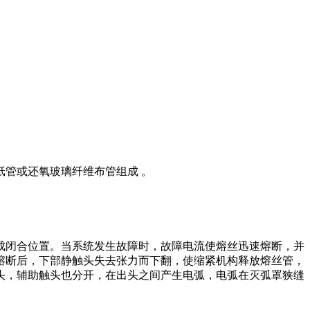
管或还氧玻璃纤维布管组成 。
成闭合位置。当系统发生故障时，故障电流使熔丝迅速熔断，并
熔断后，下部静触头失去张力而下翻，使缩紧机构释放熔丝管，
头，辅助触头也分开，在出头之间产生电弧，电弧在灭弧罩狭缝