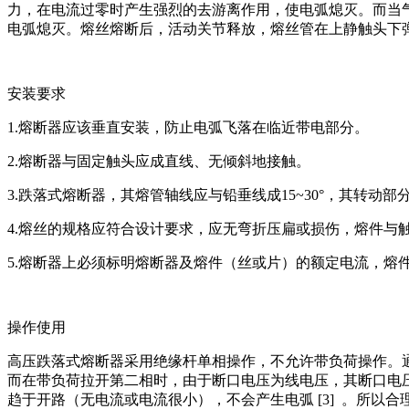
力，在电流过零时产生强烈的去游离作用，使电弧熄灭。而当
电弧熄灭。熔丝熔断后，活动关节释放，熔丝管在上静触头下
安装要求
1.熔断器应该垂直安装，防止电弧飞落在临近带电部分。
2.熔断器与固定触头应成直线、无倾斜地接触。
3.跌落式熔断器，其熔管轴线应与铅垂线成15~30°，其转动
4.熔丝的规格应符合设计要求，应无弯折压扁或损伤，熔件与
5.熔断器上必须标明熔断器及熔件（丝或片）的额定电流，熔
操作使用
高压跌落式熔断器采用绝缘杆单相操作，不允许带负荷操作。
而在带负荷拉开第二相时，由于断口电压为线电压，其断口电
趋于开路（无电流或电流很小），不会产生电弧 [3] 。所以