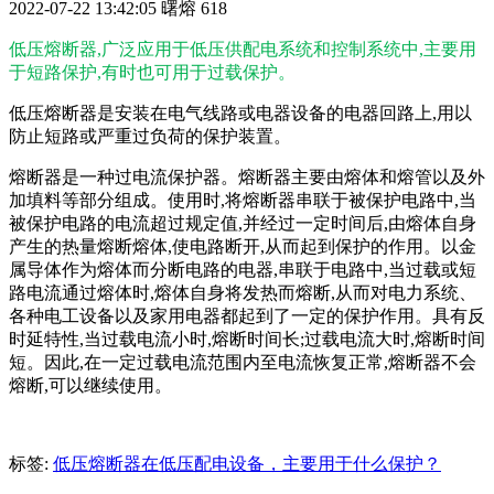
2022-07-22 13:42:05
曙熔
618
低压熔断器,广泛应用于低压供配电系统和控制系统中,主要用
于短路保护,有时也可用于过载保护。
低压熔断器是安装在电气线路或电器设备的电器回路上,用以
防止短路或严重过负荷的保护装置。
熔断器是一种过电流保护器。熔断器主要由熔体和熔管以及外
加填料等部分组成。使用时,将熔断器串联于被保护电路中,当
被保护电路的电流超过规定值,并经过一定时间后,由熔体自身
产生的热量熔断熔体,使电路断开,从而起到保护的作用。以金
属导体作为熔体而分断电路的电器,串联于电路中,当过载或短
路电流通过熔体时,熔体自身将发热而熔断,从而对电力系统、
各种电工设备以及家用电器都起到了一定的保护作用。具有反
时延特性,当过载电流小时,熔断时间长;过载电流大时,熔断时间
短。因此,在一定过载电流范围内至电流恢复正常,熔断器不会
熔断,可以继续使用。
标签:
低压熔断器在低压配电设备，主要用于什么保护？