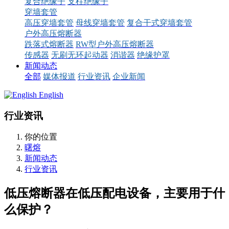
复合绝缘子
支柱绝缘子
穿墙套管
高压穿墙套管
母线穿墙套管
复合干式穿墙套管
户外高压熔断器
跌落式熔断器
RW型户外高压熔断器
传感器
无刷无环起动器
消谐器
绝缘护罩
新闻动态
全部
媒体报道
行业资讯
企业新闻
English
行业资讯
你的位置
曙熔
新闻动态
行业资讯
低压熔断器在低压配电设备，主要用于什
么保护？