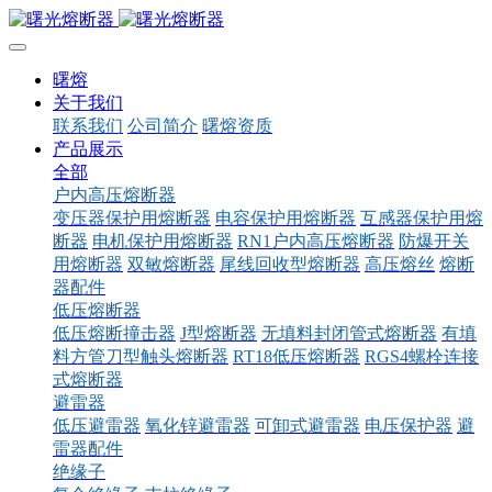
曙熔
关于我们
联系我们
公司简介
曙熔资质
产品展示
全部
户内高压熔断器
变压器保护用熔断器
电容保护用熔断器
互感器保护用熔
断器
电机保护用熔断器
RN1户内高压熔断器
防爆开关
用熔断器
双敏熔断器
尾线回收型熔断器
高压熔丝
熔断
器配件
低压熔断器
低压熔断撞击器
J型熔断器
无填料封闭管式熔断器
有填
料方管刀型触头熔断器
RT18低压熔断器
RGS4螺栓连接
式熔断器
避雷器
低压避雷器
氧化锌避雷器
可卸式避雷器
电压保护器
避
雷器配件
绝缘子