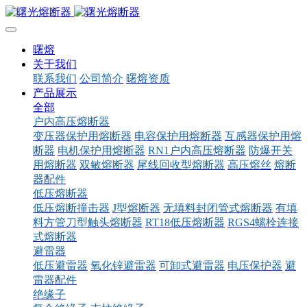
曙熔
关于我们
联系我们
公司简介
曙熔资质
产品展示
全部
户内高压熔断器
变压器保护用熔断器
电容保护用熔断器
互感器保护用熔
断器
电机保护用熔断器
RN1户内高压熔断器
防爆开关
用熔断器
双敏熔断器
尾线回收型熔断器
高压熔丝
熔断
器配件
低压熔断器
低压熔断撞击器
J型熔断器
无填料封闭管式熔断器
有填
料方管刀型触头熔断器
RT18低压熔断器
RGS4螺栓连接
式熔断器
避雷器
低压避雷器
氧化锌避雷器
可卸式避雷器
电压保护器
避
雷器配件
绝缘子