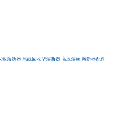
双敏熔断器
尾线回收型熔断器
高压熔丝
熔断器配件