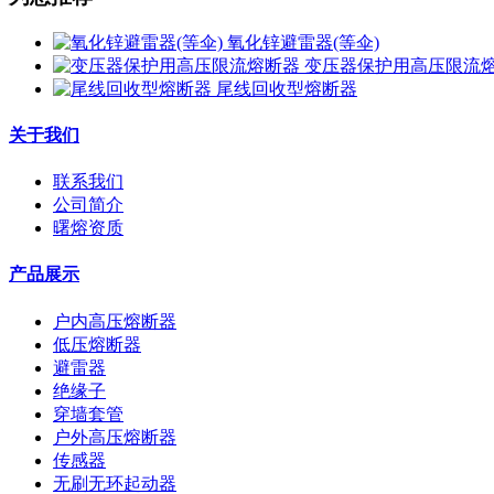
氧化锌避雷器(等伞)
变压器保护用高压限流
尾线回收型熔断器
关于我们
联系我们
公司简介
曙熔资质
产品展示
户内高压熔断器
低压熔断器
避雷器
绝缘子
穿墙套管
户外高压熔断器
传感器
无刷无环起动器