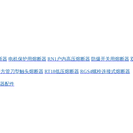
断器
电机保护用熔断器
RN1户内高压熔断器
防爆开关用熔断器
料方管刀型触头熔断器
RT18低压熔断器
RGS4螺栓连接式熔断器
器配件