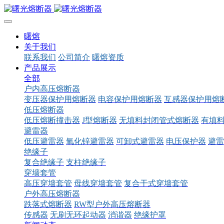
曙熔
关于我们
联系我们
公司简介
曙熔资质
产品展示
全部
户内高压熔断器
变压器保护用熔断器
电容保护用熔断器
互感器保护用熔
低压熔断器
低压熔断撞击器
J型熔断器
无填料封闭管式熔断器
有填
避雷器
低压避雷器
氧化锌避雷器
可卸式避雷器
电压保护器
避雷
绝缘子
复合绝缘子
支柱绝缘子
穿墙套管
高压穿墙套管
母线穿墙套管
复合干式穿墙套管
户外高压熔断器
跌落式熔断器
RW型户外高压熔断器
传感器
无刷无环起动器
消谐器
绝缘护罩