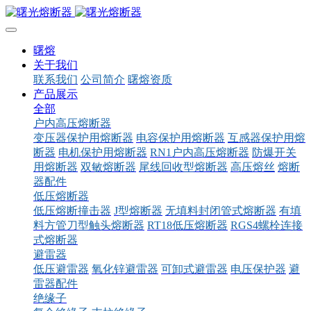
曙熔
关于我们
联系我们
公司简介
曙熔资质
产品展示
全部
户内高压熔断器
变压器保护用熔断器
电容保护用熔断器
互感器保护用熔
断器
电机保护用熔断器
RN1户内高压熔断器
防爆开关
用熔断器
双敏熔断器
尾线回收型熔断器
高压熔丝
熔断
器配件
低压熔断器
低压熔断撞击器
J型熔断器
无填料封闭管式熔断器
有填
料方管刀型触头熔断器
RT18低压熔断器
RGS4螺栓连接
式熔断器
避雷器
低压避雷器
氧化锌避雷器
可卸式避雷器
电压保护器
避
雷器配件
绝缘子