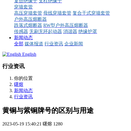
复合绝缘子
支柱绝缘子
穿墙套管
高压穿墙套管
母线穿墙套管
复合干式穿墙套管
户外高压熔断器
跌落式熔断器
RW型户外高压熔断器
传感器
无刷无环起动器
消谐器
绝缘护罩
新闻动态
全部
媒体报道
行业资讯
企业新闻
English
行业资讯
你的位置
曙熔
新闻动态
行业资讯
黄铜与紫铜牌号的区别与用途
2023-05-19 15:40:21
曙熔
1280