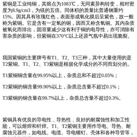
紫铜是工业纯铜，其熔点为1083℃，无同素异构转变，相对密
度为8.9g/cm3，为镁的五倍。同体积的质量比普通钢重约
15%。因其具有玫瑰红色，表面形成氧化膜后呈紫色，故一般
称为紫铜。它是含有一定氧的铜，因而又称含氧铜。其内杂质
被氧化而排出，固溶量减少这有利于铜的电导性，亦可消除有
害杂质的影响，但紫铜在370°C以上还原气氛中易出现脆裂。
我国紫铜的主要牌号有T1、T2、T3三种，其中大量使用的是
T2紫铜。T1、T2、T3紫铜是根据化学成分的不同而划分的。
T1紫铜铜含量在99.95%以上，杂质总和不超过0.05%；
T2紫铜的铜含量99.90%以上，杂质总含量不超过0.1%；
T3紫铜的铜含量在99.7%以上，杂质总含量不超过0.3%。
紫铜具有优良的导电性﹑导热性﹑良好的耐腐蚀性和加工性
能，可以熔焊和钎焊。T1、T2紫铜主要用作导电、导热、耐
腐蚀元器件，如电线、电缆、导电螺钉、壳体和各种导管等，