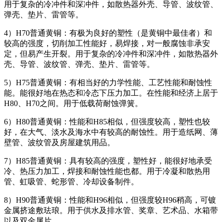
用于复杂的冷冲件和深冲件，如散热器外壳、导管、波纹管、
弹壳、垫片、雷管等。
4）H70普通黄铜：有极为良好的塑性（是黄铜中最佳者）和
较高的强度，切削加工性能好，易焊接，对一般腐蚀非承安
定，但易产生开裂。用于复杂的冷冲件和深冲件，如散热器外
壳、导管、波纹管、弹壳、垫片、雷管等。
5）H75普通黄铜：有相当好的力学性能、工艺性能和耐蚀性
能。能很好地在热态和冷态下压力加工。在性能和经济上居于
H80、H70之间。用于低载荷耐蚀弹簧。
6）H80普通黄铜：性能和H85相似，但强度较高，塑性也较
好，在大气、淡水及海水中有较高的耐蚀性。用于造纸网、薄
壁管、波纹管及房屋建筑用品。
7）H85普通黄铜：具有较高的强度，塑性好，能很好地承受
冷、热压力加工，焊接和耐蚀性能也都。用于冷凝和散热用
管、虹吸管、蛇形管、冷却设备制件。
8）H90普通黄铜：性能和H96相似，但强度较H96稍高，可镀
金属挤途敷珐琅。用于供水及排水管、奖章、艺术品、水箱带
以及双金属片。