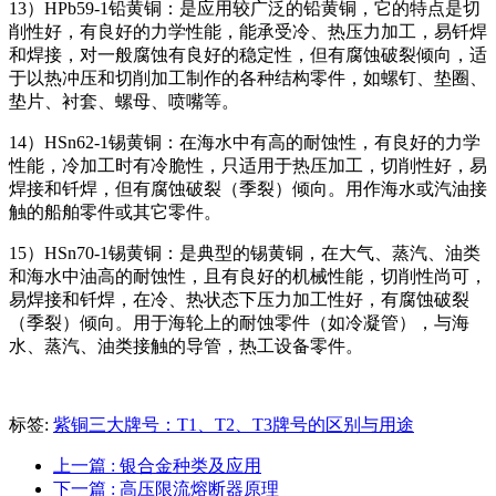
13）HPb59-1铅黄铜：是应用较广泛的铅黄铜，它的特点是切
削性好，有良好的力学性能，能承受冷、热压力加工，易钎焊
和焊接，对一般腐蚀有良好的稳定性，但有腐蚀破裂倾向，适
于以热冲压和切削加工制作的各种结构零件，如螺钉、垫圈、
垫片、衬套、螺母、喷嘴等。
14）HSn62-1锡黄铜：在海水中有高的耐蚀性，有良好的力学
性能，冷加工时有冷脆性，只适用于热压加工，切削性好，易
焊接和钎焊，但有腐蚀破裂（季裂）倾向。用作海水或汽油接
触的船舶零件或其它零件。
15）HSn70-1锡黄铜：是典型的锡黄铜，在大气、蒸汽、油类
和海水中油高的耐蚀性，且有良好的机械性能，切削性尚可，
易焊接和钎焊，在冷、热状态下压力加工性好，有腐蚀破裂
（季裂）倾向。用于海轮上的耐蚀零件（如冷凝管），与海
水、蒸汽、油类接触的导管，热工设备零件。
标签:
紫铜三大牌号：T1、T2、T3牌号的区别与用途
上一篇
: 银合金种类及应用
下一篇
: 高压限流熔断器原理