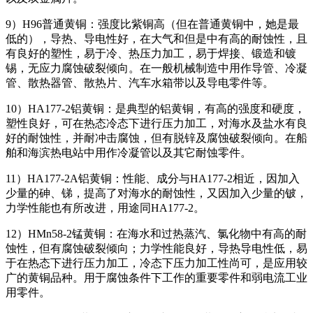
9）H96普通黄铜：强度比紫铜高（但在普通黄铜中，她是最
低的），导热、导电性好，在大气和但是中有高的耐蚀性，且
有良好的塑性，易于冷、热压力加工，易于焊接、锻造和镀
锡，无应力腐蚀破裂倾向。在一般机械制造中用作导管、冷凝
管、散热器管、散热片、汽车水箱带以及导电零件等。
10）HA177-2铝黄铜：是典型的铝黄铜，有高的强度和硬度，
塑性良好，可在热态冷态下进行压力加工，对海水及盐水有良
好的耐蚀性，并耐冲击腐蚀，但有脱锌及腐蚀破裂倾向。在船
舶和海滨热电站中用作冷凝管以及其它耐蚀零件。
11）HA177-2A铝黄铜：性能、成分与HA177-2相近，因加入
少量的砷、锑，提高了对海水的耐蚀性，又因加入少量的铍，
力学性能也有所改进，用途同HA177-2。
12）HMn58-2锰黄铜：在海水和过热蒸汽、氯化物中有高的耐
蚀性，但有腐蚀破裂倾向；力学性能良好，导热导电性低，易
于在热态下进行压力加工，冷态下压力加工性尚可，是应用较
广的黄铜品种。用于腐蚀条件下工作的重要零件和弱电流工业
用零件。