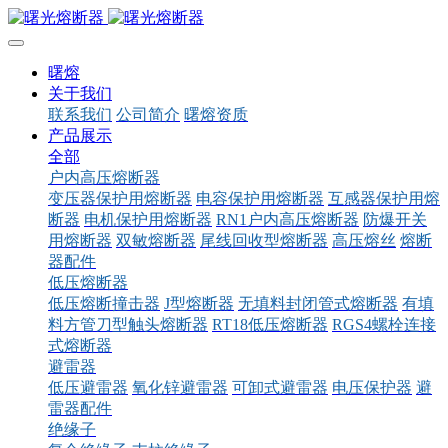
曙熔
关于我们
联系我们
公司简介
曙熔资质
产品展示
全部
户内高压熔断器
变压器保护用熔断器
电容保护用熔断器
互感器保护用熔
断器
电机保护用熔断器
RN1户内高压熔断器
防爆开关
用熔断器
双敏熔断器
尾线回收型熔断器
高压熔丝
熔断
器配件
低压熔断器
低压熔断撞击器
J型熔断器
无填料封闭管式熔断器
有填
料方管刀型触头熔断器
RT18低压熔断器
RGS4螺栓连接
式熔断器
避雷器
低压避雷器
氧化锌避雷器
可卸式避雷器
电压保护器
避
雷器配件
绝缘子