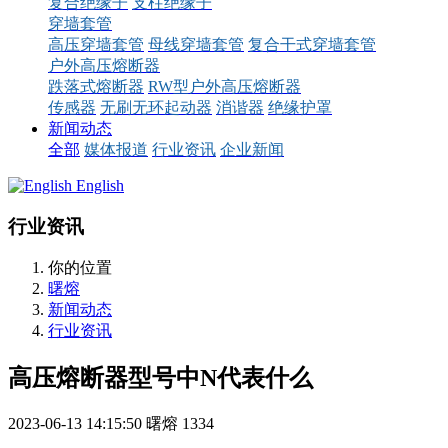
复合绝缘子
支柱绝缘子
穿墙套管
高压穿墙套管
母线穿墙套管
复合干式穿墙套管
户外高压熔断器
跌落式熔断器
RW型户外高压熔断器
传感器
无刷无环起动器
消谐器
绝缘护罩
新闻动态
全部
媒体报道
行业资讯
企业新闻
English
行业资讯
你的位置
曙熔
新闻动态
行业资讯
高压熔断器型号中N代表什么
2023-06-13 14:15:50
曙熔
1334