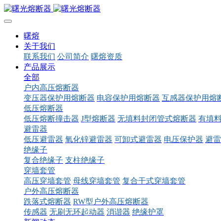
曙熔
关于我们
联系我们
公司简介
曙熔资质
产品展示
全部
户内高压熔断器
变压器保护用熔断器
电容保护用熔断器
互感器保护用熔
低压熔断器
低压熔断撞击器
J型熔断器
无填料封闭管式熔断器
有填
避雷器
低压避雷器
氧化锌避雷器
可卸式避雷器
电压保护器
避雷
绝缘子
复合绝缘子
支柱绝缘子
穿墙套管
高压穿墙套管
母线穿墙套管
复合干式穿墙套管
户外高压熔断器
跌落式熔断器
RW型户外高压熔断器
传感器
无刷无环起动器
消谐器
绝缘护罩