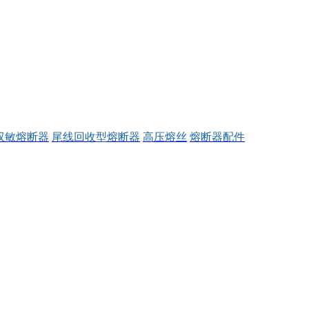
双敏熔断器
尾线回收型熔断器
高压熔丝
熔断器配件