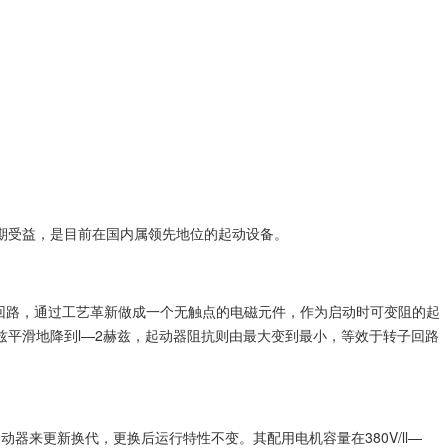
期受益，是目前在国内属领先地位的起动设备。
回路，通过工艺革新做成一个无触点的电磁元件，作为启动时可变阻的起
兹平滑地降到l—2赫兹，起动器阻抗则由最大变到最小，等效于转子回路
动器来更新换代，更换后运行特性不变。其配用电机容量在380V/ll—