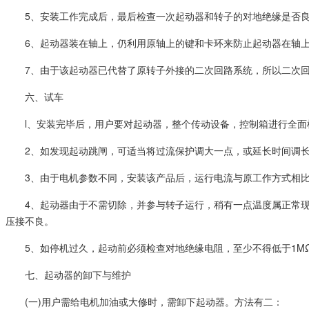
5、安装工作完成后，最后检查一次起动器和转子的对地绝缘是否
6、起动器装在轴上，仍利用原轴上的键和卡环来防止起动器在轴
7、由于该起动器已代替了原转子外接的二次回路系统，所以二次
六、试车
l、安装完毕后，用户要对起动器，整个传动设备，控制箱进行全面检
2、如发现起动跳闸，可适当将过流保护调大一点，或延长时间调
3、由于电机参数不同，安装该产品后，运行电流与原工作方式相比
4、起动器由于不需切除，并参与转子运行，稍有一点温度属正常现
压接不良。
5、如停机过久，起动前必须检查对地绝缘电阻，至少不得低于1M
七、起动器的卸下与维护
(一)用户需给电机加油或大修时，需卸下起动器。方法有二：