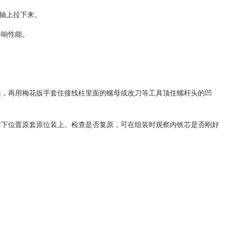
机轴上拉下来。
影响性能。
头，再用梅花扳手套住接线柱里面的螺母或改刀等工具顶住螺杆头的凹
拆下位置原套原位装上。检查是否复原，可在组装时观察内铁芯是否刚好