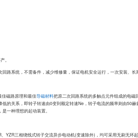
停产。
次回路系统，不需备件，减少维修量，保证电机安全运行，一次安装、长
最佳磁路原理和最佳
导磁材料
把原二次回路系统的多触点元件组成的电磁
降低的关系，即转子转速由0变到额定转速Ne，转子电流的频率则由50赫
，是一种理想的起动装置。
YR、YZR三相绕线式转子交流异步电动机(变速除外)，均可采用无刷无环起