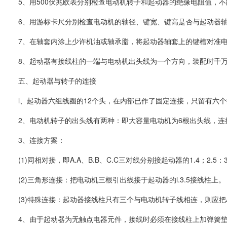
5、用500伏兆欧表分别检查电动机转子和起动器的绝缘电阻值，不
6、用游标卡尺分别检查电动机的轴径、键宽、键高是否与起动器
7、在轴套内涂上少许机油或轴承脂，将起动器轴套上的键槽对准
8、起动器有接线柱的一端与电动机出头线为一个方向，装配时千万
五、起动器与转子的连接
l、起动器六组线圈的12个头，在内部已作了固定连接，只留有六
2、电动机转子的出头线有两种：即大容量电动机为6根出头线，
3、连接方案：
(1)同相对接，即A.A、B.B、C.C三对线分别接起动器的1.4；
(2)三角形连接：把电动机三根引出线接于起动器的l.3.5接线柱上。
(3)特殊连接：起动器接线柱只有三个与电动机转子线相连，则应把A
4、由于起动器为无触点电器元件，接线时必须在接线柱上加弹簧