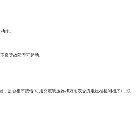
再动作。
触不良等故障即可起动。
因，是否相序接错(可用交流调压器和万用表交流电压档检测相序)，或