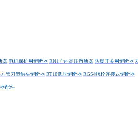
断器
电机保护用熔断器
RN1户内高压熔断器
防爆开关用熔断器
料方管刀型触头熔断器
RT18低压熔断器
RGS4螺栓连接式熔断器
器配件