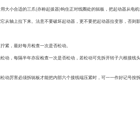
用大小合适的三爪(亦称起拔器)钩住正对线圈处的轭板，把起动器从电
把它从轴上拉下来。法意不要破坏起动器，更不要把起动器拉变形，否则
应拧紧，最好每月检查一次是否松动。
能松动，每隔半年亦应检查一次是否松动，若松动可先拆开转子六根接线
圈松动厉害必须拆轭板才能把内部六个接线端压紧时，可一一作好记号按