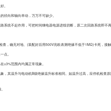
良好。
上的径向和轴向串动，万万不可缺少。
回路系统不起作用，可把时间继电器电源进线切断，原二次回路系统即不
查，确无对地、(装配好后用500V兆欧表测绝缘不低于1MΩ)卡死，接
长一点。
在±3%范围内均属正常现象。
象，其温升与电动机B级绝缘温升标准相同。如温升过高，应停机检查原
Ω。