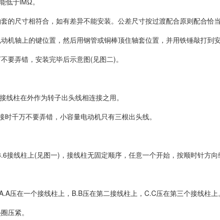
能低于lMΩ。
轴套的尺寸相符合，如有差异不能安装。公差尺寸按过渡配合原则配合恰
电动机轴上的键位置，然后用钢管或铜棒顶住轴套位置，并用铁锤敲打到
不要弄错，安装完毕后示意图(见图二)。
个接线柱在外作为转子出头线相连接之用。
连接时千万不要弄错，小容量电动机只有三根出头线。
2.5：3.6接线柱上(见图一)，接线柱无固定顺序，任意一个开始，按顺时针方
.A压在一个接线柱上，B.B压在第二接线柱上，C.C压在第三个接线柱上
垫圈压紧。