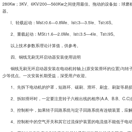
280Kw；3KV、6KV/200—560Kw之间使用最佳。拖动的设
器。
l、轻载起动：Mst≥0.6—0.8Me、Ist≤3—3.5Ie、Tst≤6S。
2、重载起动：MSt≥1.6—2.0Me、Ist≤3.5—4Ie、Tst≤9S。
以上技术参数系理论计算值，供参考。
四、铜线无刷无环启动器安装使用说明
铜线无刷无环启动器安装在电动机转轴上(原安装滑环的位置)与转
少等优点。一次安装长期受益，深受用户欢迎。
1、先拆下电动机的护罩，短路环、碳刷、滑环、刷盒、刷架等易
2、拆卸滑环时，一定要注意转子六根出线的相序(A.A、B.B、C
3、控制柜中，如果转子回路系统与定子回路系统有连锁装置，应
4、控制柜中的空气开关和其它过流保护装置的电流值不能低于电动机