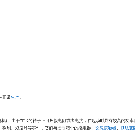
响正常
生产
。
称滑环电机)。由于在它的转子上可外接电阻或者电抗，在起动时具有较高的
、碳刷、短路环等零件，它们与控制箱中的继电器、
交流接触器
、
频敏变