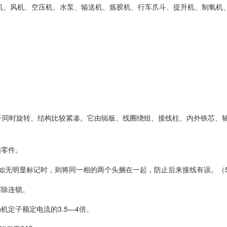
备如：球磨机、风机、空压机、水泵、输送机、炼胶机、行车爪斗、提升机、
子同时旋转、结构比较紧凑。它由轭板、线圈绕组、接线柱、内外铁芯、轴
损零件。
.C)如无明显标记时，则将同一相的两个头捆在一起，防止后来接线有误。（
解除连锁。
定子额定电流的3.5—4倍。