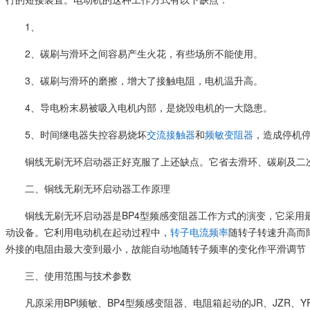
1、
2、碳刷与滑环之间容易产生火花，有些场所不能使用。
3、碳刷与滑环的磨擦，增大了接触电阻，电机温升高。
4、导电粉末易被吸入电机内部，是烧毁电机的一大隐患。
5、时间继电器失控容易烧坏
交流接触器
和
频敏变阻器
，造成停机
铜线无刷无环启动器正好克服了上还缺点。它省去滑环、碳刷及二
二、铜线无刷无环启动器工作原理
铜线无刷无环启动器是BP4型频感变阻器工作方式的演变，它采用
动设备。它利用电动机在起动过程中，
转子电流频率
随转子转速升高而
外接的电阻由最大变到最小，故能自动地随转子频率的变化作平滑调节
三、使用范围与技术参数
凡原采用BPl频敏、BP4型频感变阻器、电阻箱起动的JR、JZR、