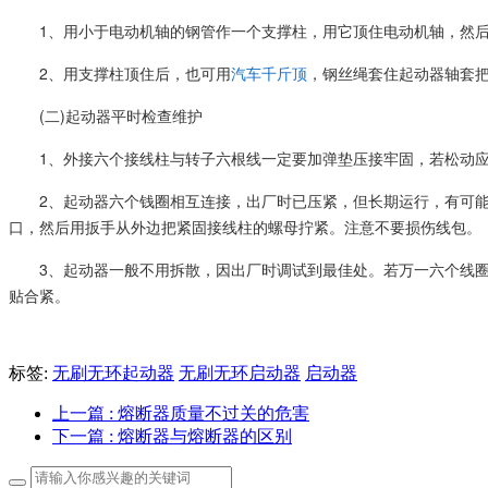
1、用小于电动机轴的钢管作一个支撑柱，用它顶住电动机轴，然后
2、用支撑柱顶住后，也可用
汽车千斤顶
，钢丝绳套住起动器轴套
(二)起动器平时检查维护
1、外接六个接线柱与转子六根线一定要加弹垫压接牢固，若松动
2、起动器六个钱圈相互连接，出厂时已压紧，但长期运行，有可
口，然后用扳手从外边把紧固接线柱的螺母拧紧。注意不要损伤线包。
3、起动器一般不用拆散，因出厂时调试到最佳处。若万一六个线
贴合紧。
标签:
无刷无环起动器
无刷无环启动器
启动器
上一篇
: 熔断器质量不过关的危害
下一篇
: 熔断器与熔断器的区别