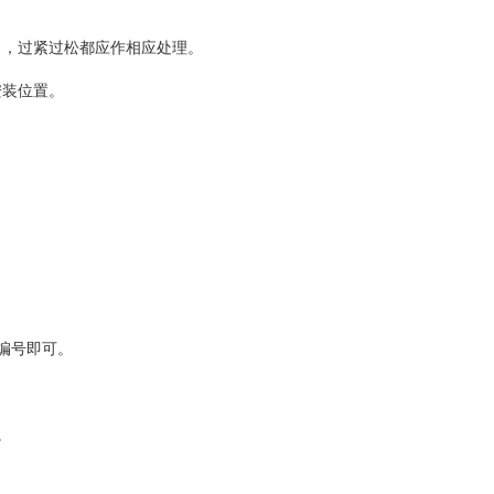
当，过紧过松都应作相应处理。
安装位置。
向编号即可。
。