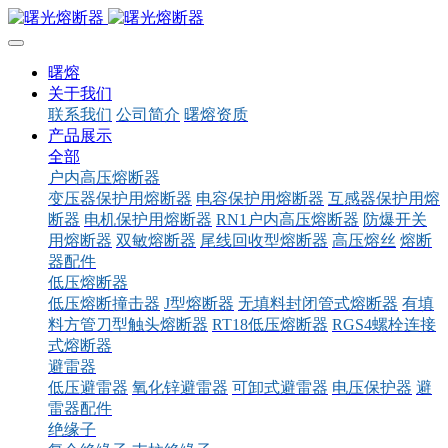
曙熔
关于我们
联系我们
公司简介
曙熔资质
产品展示
全部
户内高压熔断器
变压器保护用熔断器
电容保护用熔断器
互感器保护用熔
断器
电机保护用熔断器
RN1户内高压熔断器
防爆开关
用熔断器
双敏熔断器
尾线回收型熔断器
高压熔丝
熔断
器配件
低压熔断器
低压熔断撞击器
J型熔断器
无填料封闭管式熔断器
有填
料方管刀型触头熔断器
RT18低压熔断器
RGS4螺栓连接
式熔断器
避雷器
低压避雷器
氧化锌避雷器
可卸式避雷器
电压保护器
避
雷器配件
绝缘子