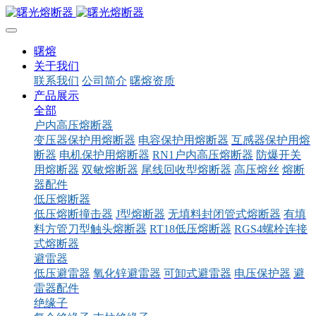
曙熔
关于我们
联系我们
公司简介
曙熔资质
产品展示
全部
户内高压熔断器
变压器保护用熔断器
电容保护用熔断器
互感器保护用熔
断器
电机保护用熔断器
RN1户内高压熔断器
防爆开关
用熔断器
双敏熔断器
尾线回收型熔断器
高压熔丝
熔断
器配件
低压熔断器
低压熔断撞击器
J型熔断器
无填料封闭管式熔断器
有填
料方管刀型触头熔断器
RT18低压熔断器
RGS4螺栓连接
式熔断器
避雷器
低压避雷器
氧化锌避雷器
可卸式避雷器
电压保护器
避
雷器配件
绝缘子