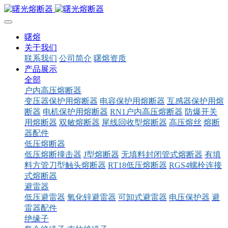
曙熔
关于我们
联系我们
公司简介
曙熔资质
产品展示
全部
户内高压熔断器
变压器保护用熔断器
电容保护用熔断器
互感器保护用熔
断器
电机保护用熔断器
RN1户内高压熔断器
防爆开关
用熔断器
双敏熔断器
尾线回收型熔断器
高压熔丝
熔断
器配件
低压熔断器
低压熔断撞击器
J型熔断器
无填料封闭管式熔断器
有填
料方管刀型触头熔断器
RT18低压熔断器
RGS4螺栓连接
式熔断器
避雷器
低压避雷器
氧化锌避雷器
可卸式避雷器
电压保护器
避
雷器配件
绝缘子