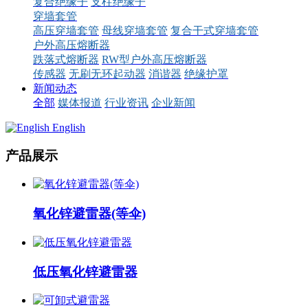
复合绝缘子
支柱绝缘子
穿墙套管
高压穿墙套管
母线穿墙套管
复合干式穿墙套管
户外高压熔断器
跌落式熔断器
RW型户外高压熔断器
传感器
无刷无环起动器
消谐器
绝缘护罩
新闻动态
全部
媒体报道
行业资讯
企业新闻
English
产品展示
氧化锌避雷器(等伞)
低压氧化锌避雷器