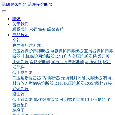
曙熔
关于我们
联系我们
公司简介
曙熔资质
产品展示
全部
户内高压熔断器
变压器保护用熔断器
电容保护用熔断器
互感器保护用熔
断器
电机保护用熔断器
RN1户内高压熔断器
防爆开关
用熔断器
双敏熔断器
尾线回收型熔断器
高压熔丝
熔断
器配件
低压熔断器
低压熔断撞击器
J型熔断器
无填料封闭管式熔断器
有填
料方管刀型触头熔断器
RT18低压熔断器
RGS4螺栓连接
式熔断器
避雷器
低压避雷器
氧化锌避雷器
可卸式避雷器
电压保护器
避
雷器配件
绝缘子