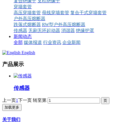
复合绝缘子
支柱绝缘子
穿墙套管
高压穿墙套管
母线穿墙套管
复合干式穿墙套管
户外高压熔断器
跌落式熔断器
RW型户外高压熔断器
传感器
无刷无环起动器
消谐器
绝缘护罩
新闻动态
全部
媒体报道
行业资讯
企业新闻
English
产品展示
传感器
上一页
1
下一页
转至第
加载更多
关于我们