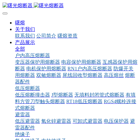
曙熔
关于我们
联系我们
公司简介
曙熔资质
产品展示
全部
户内高压熔断器
变压器保护用熔断器
电容保护用熔断器
互感器保护用熔
断器
电机保护用熔断器
RN1户内高压熔断器
防爆开关
用熔断器
双敏熔断器
尾线回收型熔断器
高压熔丝
熔断
器配件
低压熔断器
低压熔断撞击器
J型熔断器
无填料封闭管式熔断器
有填
料方管刀型触头熔断器
RT18低压熔断器
RGS4螺栓连接
式熔断器
避雷器
低压避雷器
氧化锌避雷器
可卸式避雷器
电压保护器
避
雷器配件
绝缘子