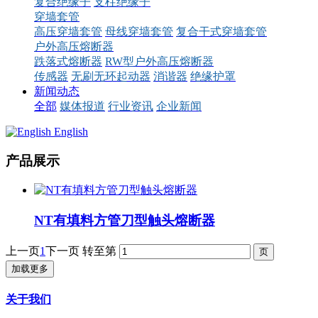
复合绝缘子
支柱绝缘子
穿墙套管
高压穿墙套管
母线穿墙套管
复合干式穿墙套管
户外高压熔断器
跌落式熔断器
RW型户外高压熔断器
传感器
无刷无环起动器
消谐器
绝缘护罩
新闻动态
全部
媒体报道
行业资讯
企业新闻
English
产品展示
NT有填料方管刀型触头熔断器
上一页
1
下一页
转至第
加载更多
关于我们