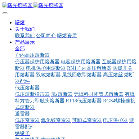
曙熔
关于我们
联系我们
公司简介
曙熔资质
产品展示
全部
户内高压熔断器
变压器保护用熔断器
电容保护用熔断器
互感器保护用熔
断器
电机保护用熔断器
RN1户内高压熔断器
防爆开关
用熔断器
双敏熔断器
尾线回收型熔断器
高压熔丝
熔断
器配件
低压熔断器
低压熔断撞击器
J型熔断器
无填料封闭管式熔断器
有填
料方管刀型触头熔断器
RT18低压熔断器
RGS4螺栓连接
式熔断器
避雷器
低压避雷器
氧化锌避雷器
可卸式避雷器
电压保护器
避
雷器配件
绝缘子