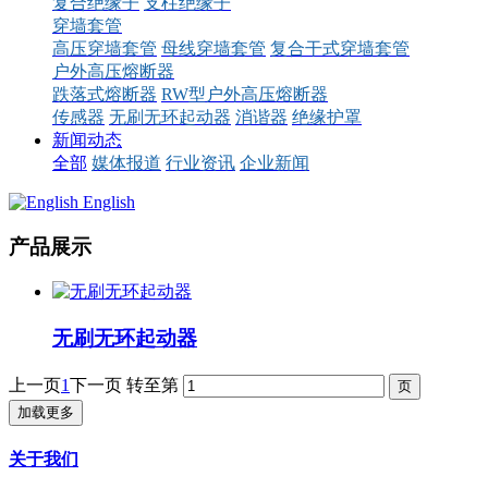
复合绝缘子
支柱绝缘子
穿墙套管
高压穿墙套管
母线穿墙套管
复合干式穿墙套管
户外高压熔断器
跌落式熔断器
RW型户外高压熔断器
传感器
无刷无环起动器
消谐器
绝缘护罩
新闻动态
全部
媒体报道
行业资讯
企业新闻
English
产品展示
无刷无环起动器
上一页
1
下一页
转至第
加载更多
关于我们