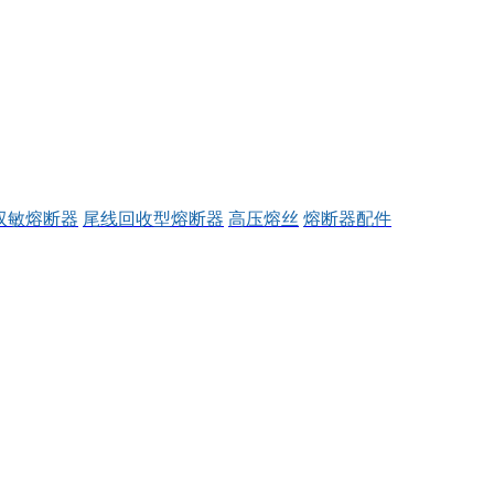
双敏熔断器
尾线回收型熔断器
高压熔丝
熔断器配件