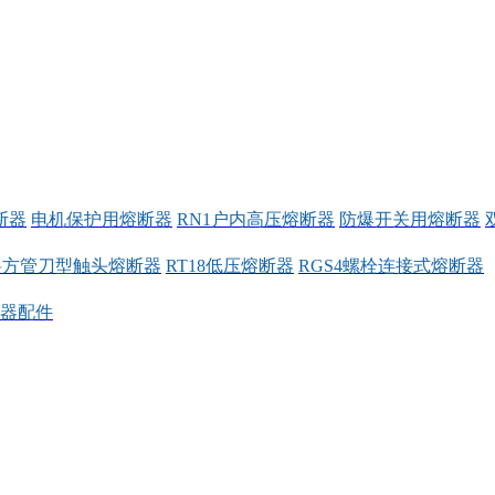
断器
电机保护用熔断器
RN1户内高压熔断器
防爆开关用熔断器
料方管刀型触头熔断器
RT18低压熔断器
RGS4螺栓连接式熔断器
器配件