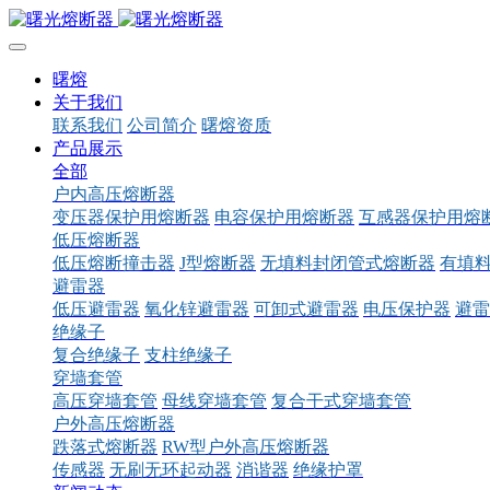
曙熔
关于我们
联系我们
公司简介
曙熔资质
产品展示
全部
户内高压熔断器
变压器保护用熔断器
电容保护用熔断器
互感器保护用熔
低压熔断器
低压熔断撞击器
J型熔断器
无填料封闭管式熔断器
有填
避雷器
低压避雷器
氧化锌避雷器
可卸式避雷器
电压保护器
避雷
绝缘子
复合绝缘子
支柱绝缘子
穿墙套管
高压穿墙套管
母线穿墙套管
复合干式穿墙套管
户外高压熔断器
跌落式熔断器
RW型户外高压熔断器
传感器
无刷无环起动器
消谐器
绝缘护罩