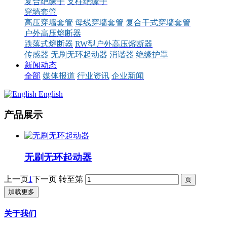
复合绝缘子
支柱绝缘子
穿墙套管
高压穿墙套管
母线穿墙套管
复合干式穿墙套管
户外高压熔断器
跌落式熔断器
RW型户外高压熔断器
传感器
无刷无环起动器
消谐器
绝缘护罩
新闻动态
全部
媒体报道
行业资讯
企业新闻
English
产品展示
无刷无环起动器
上一页
1
下一页
转至第
加载更多
关于我们