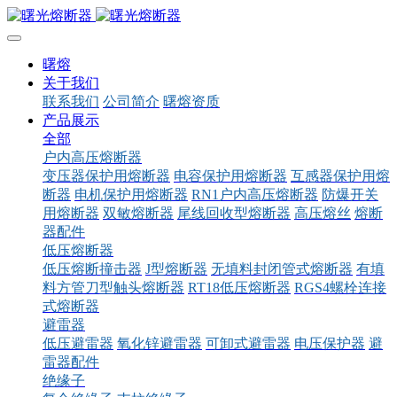
曙熔
关于我们
联系我们
公司简介
曙熔资质
产品展示
全部
户内高压熔断器
变压器保护用熔断器
电容保护用熔断器
互感器保护用熔
断器
电机保护用熔断器
RN1户内高压熔断器
防爆开关
用熔断器
双敏熔断器
尾线回收型熔断器
高压熔丝
熔断
器配件
低压熔断器
低压熔断撞击器
J型熔断器
无填料封闭管式熔断器
有填
料方管刀型触头熔断器
RT18低压熔断器
RGS4螺栓连接
式熔断器
避雷器
低压避雷器
氧化锌避雷器
可卸式避雷器
电压保护器
避
雷器配件
绝缘子