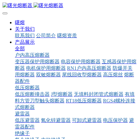
曙熔
关于我们
联系我们
公司简介
曙熔资质
产品展示
全部
户内高压熔断器
变压器保护用熔断器
电容保护用熔断器
互感器保护用熔
断器
电机保护用熔断器
RN1户内高压熔断器
防爆开关
用熔断器
双敏熔断器
尾线回收型熔断器
高压熔丝
熔断
器配件
低压熔断器
低压熔断撞击器
J型熔断器
无填料封闭管式熔断器
有填
料方管刀型触头熔断器
RT18低压熔断器
RGS4螺栓连接
式熔断器
避雷器
低压避雷器
氧化锌避雷器
可卸式避雷器
电压保护器
避
雷器配件
绝缘子