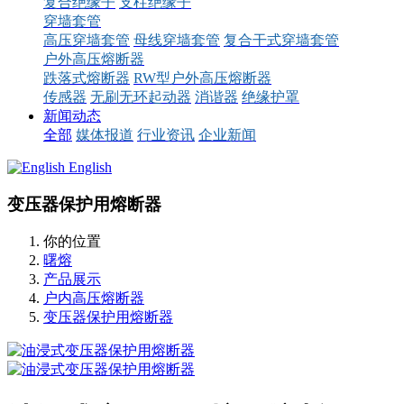
复合绝缘子
支柱绝缘子
穿墙套管
高压穿墙套管
母线穿墙套管
复合干式穿墙套管
户外高压熔断器
跌落式熔断器
RW型户外高压熔断器
传感器
无刷无环起动器
消谐器
绝缘护罩
新闻动态
全部
媒体报道
行业资讯
企业新闻
English
变压器保护用熔断器
你的位置
曙熔
产品展示
户内高压熔断器
变压器保护用熔断器