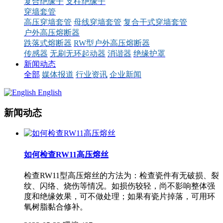
复合绝缘子
支柱绝缘子
穿墙套管
高压穿墙套管
母线穿墙套管
复合干式穿墙套管
户外高压熔断器
跌落式熔断器
RW型户外高压熔断器
传感器
无刷无环起动器
消谐器
绝缘护罩
新闻动态
全部
媒体报道
行业资讯
企业新闻
English
新闻动态
如何检查RW11高压熔丝
检查RW11型高压熔丝的方法为：检查瓷件有无破损、裂
纹、闪络、烧伤等情况。如损伤较轻，尚不影响整体强
度和绝缘效果，可不做处理；如果有瓷片掉落，可用环
氧树脂黏合修补。