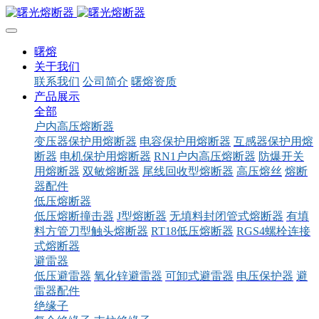
曙熔
关于我们
联系我们
公司简介
曙熔资质
产品展示
全部
户内高压熔断器
变压器保护用熔断器
电容保护用熔断器
互感器保护用熔
断器
电机保护用熔断器
RN1户内高压熔断器
防爆开关
用熔断器
双敏熔断器
尾线回收型熔断器
高压熔丝
熔断
器配件
低压熔断器
低压熔断撞击器
J型熔断器
无填料封闭管式熔断器
有填
料方管刀型触头熔断器
RT18低压熔断器
RGS4螺栓连接
式熔断器
避雷器
低压避雷器
氧化锌避雷器
可卸式避雷器
电压保护器
避
雷器配件
绝缘子