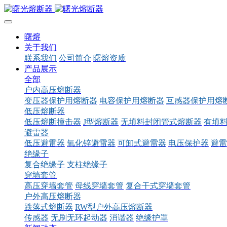
曙熔
关于我们
联系我们
公司简介
曙熔资质
产品展示
全部
户内高压熔断器
变压器保护用熔断器
电容保护用熔断器
互感器保护用熔
低压熔断器
低压熔断撞击器
J型熔断器
无填料封闭管式熔断器
有填
避雷器
低压避雷器
氧化锌避雷器
可卸式避雷器
电压保护器
避雷
绝缘子
复合绝缘子
支柱绝缘子
穿墙套管
高压穿墙套管
母线穿墙套管
复合干式穿墙套管
户外高压熔断器
跌落式熔断器
RW型户外高压熔断器
传感器
无刷无环起动器
消谐器
绝缘护罩