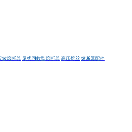
双敏熔断器
尾线回收型熔断器
高压熔丝
熔断器配件