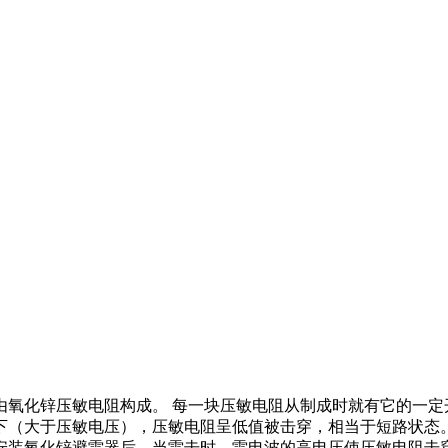
由氧化锌压敏电阻构成。 每一块压敏电阻从制成时就有它的一定
下（大于压敏电压），压敏电阻呈低值被击穿，相当于短路状态
安装氧化锌避雷器后，当雷击时，雷电波的高电压使压敏电阻击