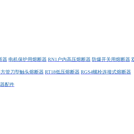
断器
电机保护用熔断器
RN1户内高压熔断器
防爆开关用熔断器
料方管刀型触头熔断器
RT18低压熔断器
RGS4螺栓连接式熔断器
器配件