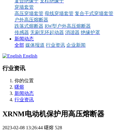
复合绝缘子
支柱绝缘子
穿墙套管
高压穿墙套管
母线穿墙套管
复合干式穿墙套管
户外高压熔断器
跌落式熔断器
RW型户外高压熔断器
传感器
无刷无环起动器
消谐器
绝缘护罩
新闻动态
全部
媒体报道
行业资讯
企业新闻
English
行业资讯
你的位置
曙熔
新闻动态
行业资讯
XRNM电动机保护用高压熔断器
2023-02-08 13:26:44
曙熔
528