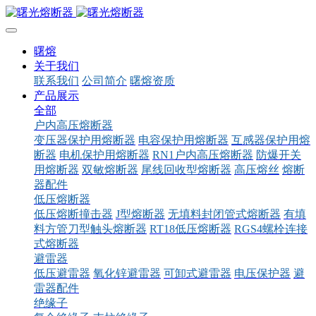
曙熔
关于我们
联系我们
公司简介
曙熔资质
产品展示
全部
户内高压熔断器
变压器保护用熔断器
电容保护用熔断器
互感器保护用熔
断器
电机保护用熔断器
RN1户内高压熔断器
防爆开关
用熔断器
双敏熔断器
尾线回收型熔断器
高压熔丝
熔断
器配件
低压熔断器
低压熔断撞击器
J型熔断器
无填料封闭管式熔断器
有填
料方管刀型触头熔断器
RT18低压熔断器
RGS4螺栓连接
式熔断器
避雷器
低压避雷器
氧化锌避雷器
可卸式避雷器
电压保护器
避
雷器配件
绝缘子