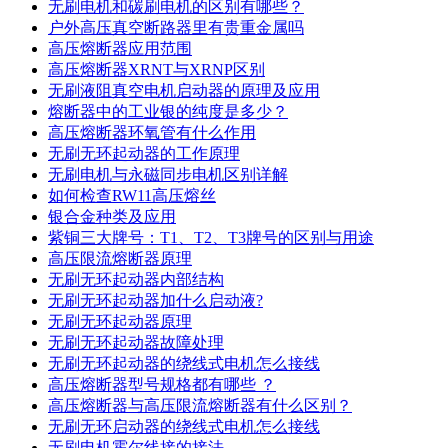
无刷电机和碳刷电机的区别有哪些？
户外高压真空断路器里有贵重金属吗
高压熔断器应用范围
高压熔断器XRNT与XRNP区别
无刷液阻真空电机启动器的原理及应用
熔断器中的工业银的纯度是多少？
高压熔断器环氧管有什么作用
无刷无环起动器的工作原理
无刷电机与永磁同步电机区别详解
如何检查RW11高压熔丝
银合金种类及应用
紫铜三大牌号：T1、T2、T3牌号的区别与用途
高压限流熔断器原理
无刷无环起动器内部结构
无刷无环起动器加什么启动液?
无刷无环起动器原理
无刷无环起动器故障处理
无刷无环起动器的绕线式电机怎么接线
高压熔断器型号规格都有哪些 ？
高压熔断器与高压限流熔断器有什么区别？
无刷无环启动器的绕线式电机怎么接线
无刷电机霍尔线接的接法