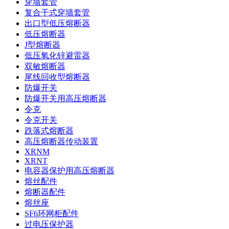
穿墙套管
复合干式穿墙套管
出口型低压熔断器
低压熔断器
J型熔断器
低压氧化锌避雷器
双敏熔断器
尾线回收型熔断器
防爆开关
防爆开关用高压熔断器
令克
令克开关
跌落式熔断器
高压熔断器传动装置
XRNM
XRNT
电容器保护用高压熔断器
熔丝配件
熔断器配件
熔丝座
SF6环网柜配件
过电压保护器