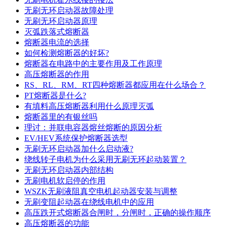
无刷无环启动器故障处理
无刷无环启动器原理
灭弧跌落式熔断器
熔断器电流的选择
如何检测熔断器的好坏?
熔断器在电路中的主要作用及工作原理
高压熔断器的作用
RS、RL、RM、RT四种熔断器都应用在什么场合？
PT熔断器是什么?
有填料高压熔断器利用什么原理灭弧
熔断器里的有银丝吗
理讨：并联电容器熔丝熔断的原因分析
EV/HEV系统保护熔断器选型
无刷无环启动器加什么启动液?
绕线转子电机为什么采用无刷无环起动装置？
无刷无环启动器内部结构
无刷电机软启停的作用
WSZK无刷液阻真空电机起动器安装与调整
无刷变阻起动器在绕线电机中的应用
高压跌开式熔断器合闸时，分闸时，正确的操作顺序
高压熔断器的功能