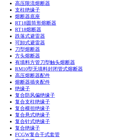
高压限流熔断器
支柱绝缘子
熔断器底座
RT18圆筒形熔断器
RT18熔断器
跌落式避雷器
可卸式避雷器
刀型熔断器
方头熔断器
有填料方管刀型触头熔断器
RM10型无填料封闭管式熔断器
高压熔断器配件
熔断器插夹配件
绝缘子
复合防风偏绝缘子
复合支柱绝缘子
复合横担绝缘子
复合悬式绝缘子
复合针式绝缘子
复合绝缘子
FCGW复合干式套管