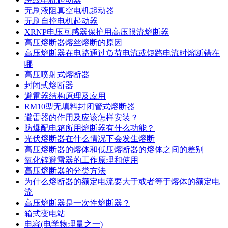
无刷液阻真空电机起动器
无刷自控电机起动器
XRNP电压互感器保护用高压限流熔断器
高压熔断器熔丝熔断的原因
高压熔断器在电路通过负荷电流或短路电流时熔断错在
哪
​高压喷射式熔断器
封闭式熔断器
避雷器结构原理及应用
RM10型无填料封闭管式熔断器
避雷器的作用及应该怎样安装？
防爆配电箱所用熔断器有什么功能？
光伏熔断器在什么情况下会发生熔断
高压熔断器的熔体和低压熔断器的熔体之间的差别
氧化锌避雷器的工作原理和使用
高压熔断器的分类方法
为什么熔断器的额定电流要大于或者等于熔体的额定电
流
高压熔断器是一次性熔断器？
箱式变电站
电容(电学物理量之一)