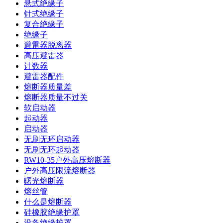
悬式绝缘子
针式绝缘子
复合绝缘子
绝缘子
避雷器脱离器
高压避雷器
计数器
避雷器配件
熔断器质量差
熔断器质量不过关
软启动器
起动器
启动器
无刷无环启动器
无刷无环起动器
RW10-35户外高压熔断器
户外高压限流熔断器
曙光熔断器
熔丝管
什么是熔断器
硅橡胶绝缘护罩
设备绝缘护罩