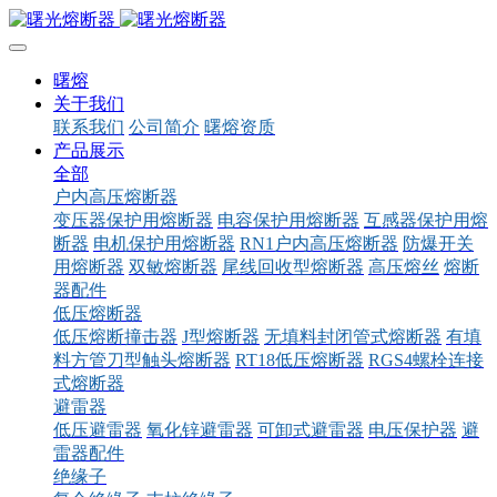
曙熔
关于我们
联系我们
公司简介
曙熔资质
产品展示
全部
户内高压熔断器
变压器保护用熔断器
电容保护用熔断器
互感器保护用熔
断器
电机保护用熔断器
RN1户内高压熔断器
防爆开关
用熔断器
双敏熔断器
尾线回收型熔断器
高压熔丝
熔断
器配件
低压熔断器
低压熔断撞击器
J型熔断器
无填料封闭管式熔断器
有填
料方管刀型触头熔断器
RT18低压熔断器
RGS4螺栓连接
式熔断器
避雷器
低压避雷器
氧化锌避雷器
可卸式避雷器
电压保护器
避
雷器配件
绝缘子