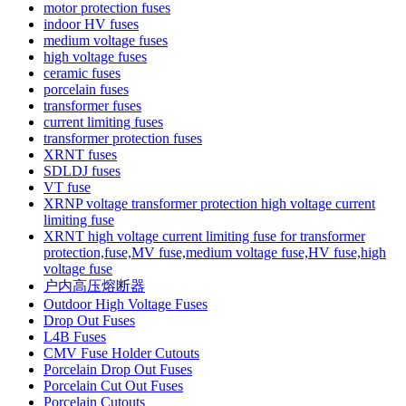
motor protection fuses
indoor HV fuses
medium voltage fuses
high voltage fuses
ceramic fuses
porcelain fuses
transformer fuses
current limiting fuses
transformer protection fuses
XRNT fuses
SDLDJ fuses
VT fuse
XRNP voltage transformer protection high voltage current
limiting fuse
XRNT high voltage current limiting fuse for transformer
protection,fuse,MV fuse,medium voltage fuse,HV fuse,high
voltage fuse
户内高压熔断器
Outdoor High Voltage Fuses
Drop Out Fuses
L4B Fuses
CMV Fuse Holder Cutouts
Porcelain Drop Out Fuses
Porcelain Cut Out Fuses
Porcelain Cutouts