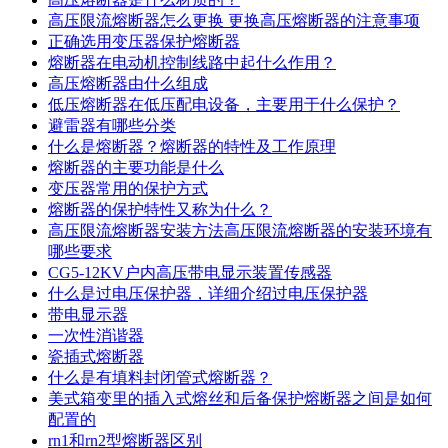
高压限流熔断器怎么更换 更换高压熔断器的注意事项
正确选用变压器保护熔断器
熔断器在电动机控制线路中起什么作用？
高压熔断器由什么组成
低压熔断器在低压配电设备，主要用于什么保护？
避雷器有哪些分类
什么是熔断器？熔断器的特性及工作原理
熔断器的主要功能是什么
变压器常用的保护方式
熔断器的保护特性又称为什么？
高压限流熔断器安装方法高压限流熔断器的安装环境有
哪些要求
CG5-12KV户内高压带电显示装置传感器
什么是过电压保护器，详细介绍过电压保护器
带电显示器
一次性消谐器
瓷插式熔断器
什么是有填料封闭管式熔断器？
美式箱变里的插入式熔丝和后备保护熔断器之间是如何
配置的
rn1和rn2型熔断器区别